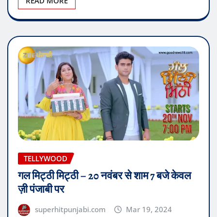
TELLYWOOD
गल मिट्ठी मिट्ठी – 20 नवंबर से शाम 7 बजे केवल
ज़ी पंजाबी पर
superhitpunjabi.com
Mar 19, 2024
0
Entertainment Desk– एस.पी. चोपड़ा, चंडीगढ़ : मनोरंजन
चैनल ज़ी पंजाबी, इस 20 नवंबर को शाम 7 बजे शुरू होने वाले…