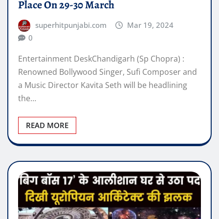
Entertainment DeskChandigarh (Sp Chopra) :
Renowned Bollywood Singer, Sufi Composer and
a Music Director Kavita Seth will be headlining
the…
READ MORE