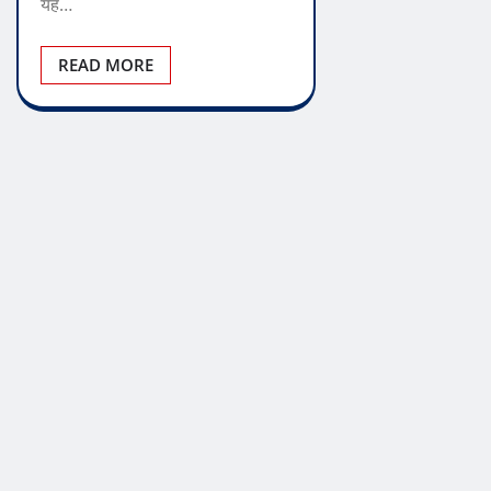
यह…
READ MORE