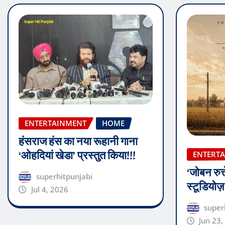
ENTERTAINMENT
HOME
हंसराज हंस का नया रूहानी गाना
‘ओहदियां खेडा’ प्रस्तुत किया!!!
ENTERT
‘जोबन रुत्
superhitpunjabi
स्टूडियोज
Jul 4, 2026
super
Jun 23,