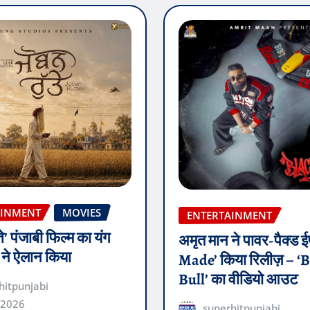
AINMENT
MOVIES
ENTERTAINMENT
ते’ पंजाबी फिल्म का यंग
अमृत मान ने पावर-पैक्ड
़ ने ऐलान किया
Made’ किया रिलीज़ – ‘
Bull’ का वीडियो आउट
hitpunjabi
 2026
superhitpunjabi