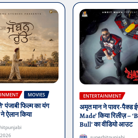
AINMENT
MOVIES
ENTERTAINMENT
ते’ पंजाबी फिल्म का यंग
अमृत मान ने पावर-पैक्ड
़ ने ऐलान किया
Made’ किया रिलीज़ – ‘
Bull’ का वीडियो आउट
hitpunjabi
 2026
superhitpunjabi