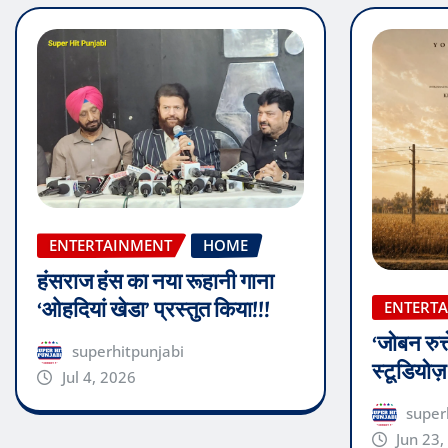
ENTERTAINMENT
HOME
हंसराज हंस का नया रूहानी गाना
‘ओहदियां खेडा’ प्रस्तुत किया!!!
ENTERT
‘जोबन रुत्
superhitpunjabi
स्टूडियोज
Jul 4, 2026
super
Jun 23,