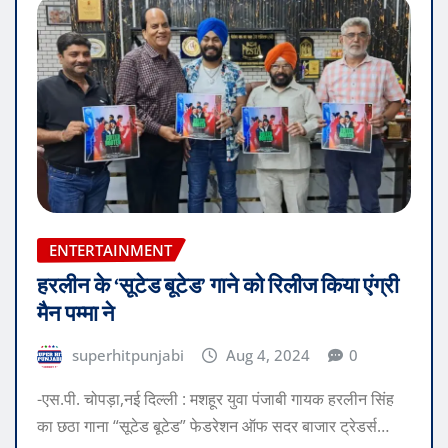
ENTERTAINMENT
हरलीन के ‘सूटेड बूटेड’ गाने को रिलीज किया एंग्री
मैन पम्मा ने
superhitpunjabi
Aug 4, 2024
0
-एस.पी. चोपड़ा,नई दिल्ली : मशहूर युवा पंजाबी गायक हरलीन सिंह
का छठा गाना “सूटेड बूटेड” फेडरेशन ऑफ सदर बाजार ट्रेडर्स…