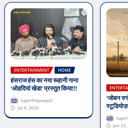
ENTERTAINMENT
HOME
हंसराज हंस का नया रूहानी गाना
‘ओहदियां खेडा’ प्रस्तुत किया!!!
ENTERT
‘जोबन रुत्
superhitpunjabi
स्टूडियोज
Jul 4, 2026
super
Jun 23,