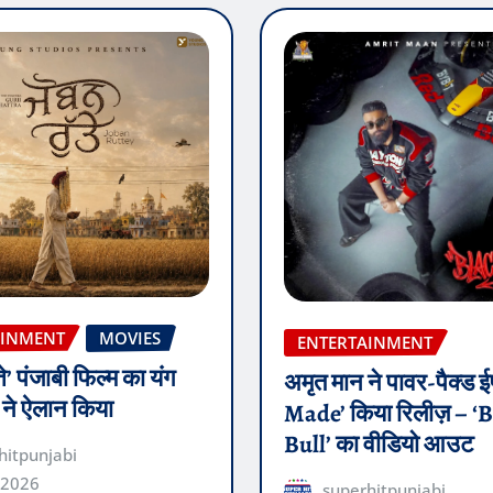
AINMENT
MOVIES
ENTERTAINMENT
ते’ पंजाबी फिल्म का यंग
अमृत मान ने पावर-पैक्ड
़ ने ऐलान किया
Made’ किया रिलीज़ – ‘
Bull’ का वीडियो आउट
hitpunjabi
 2026
superhitpunjabi