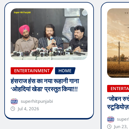
ENTERTAINMENT
HOME
हंसराज हंस का नया रूहानी गाना
‘ओहदियां खेडा’ प्रस्तुत किया!!!
ENTERT
‘जोबन रुत्
superhitpunjabi
स्टूडियोज
Jul 4, 2026
super
Jun 23,