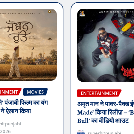
AINMENT
MOVIES
ENTERTAINMENT
ते’ पंजाबी फिल्म का यंग
अमृत मान ने पावर-पैक्ड
़ ने ऐलान किया
Made’ किया रिलीज़ – ‘
Bull’ का वीडियो आउट
hitpunjabi
 2026
superhitpunjabi