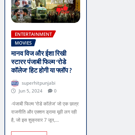
ENTERTAINMENT
MOVIES
मानव विज और ईशा रिखी
स्टारर पंजाबी फिल्म ‘रोडे
कॉलेज’ हिट होगी या फ्लॉप ?
superhitpunjabi
Jun 5, 2024
0
-पंजाबी फिल्म ‘रोडे कॉलेज’ जो एक छात्र
राजनीति और एक्शन ड्रामा मूवी लग रही
है, जो इस शुक्रवार 7 जून,…