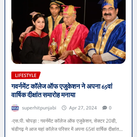
LIFESTYLE
गवर्नमेंट कॉलेज ऑफ एजुकेशन ने अपना 65वां
वार्षिक दीक्षांत समारोह मनाया
superhitpunjabi
Apr 27, 2024
0
-एस.पी. चोपड़ा : गवर्नमेंट कॉलेज ऑफ एजुकेशन, सेक्टर 20डी,
चंडीगढ़ ने आज यहां कॉलेज परिसर में अपना 65वां वार्षिक दीक्षांत…