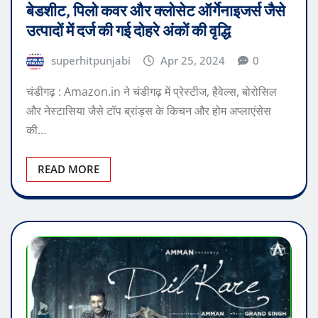
बेडशीट, पिलो कवर और क्लोसेट ऑर्गेनाइजर्स जैसे
उत्पादों में दर्ज की गई दोहरे अंकों की वृद्धि
superhitpunjabi
Apr 25, 2024
0
चंडीगढ़ : Amazon.in ने चंडीगढ़ में प्रेस्टीज, हैवेल्स, बोरोसिल
और नेस्‍टासिया जैसे टॉप ब्रांड्स के किचन और होम अप्लाएंसेस
की…
READ MORE