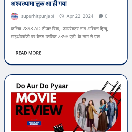
अश्वत्थामा लुक आ ही गया
superhitpunjabi
Apr 22, 2024
0
कल्कि 2898 AD टीजर रिव्यू : डायरेक्टर नाग अश्विन हिन्दू
माइथोलॉजी पर बेस्ड ‘कल्कि 2898 एडी’ के नाम से एक…
READ MORE