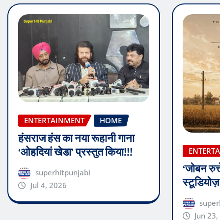
ENTERTAINMENT
HOME
हंसराज हंस का नया रूहानी गाना
‘ओहदियां खेडा’ प्रस्तुत किया!!!
ENTERT
‘जोबन रुत्
superhitpunjabi
स्टूडियोज
Jul 4, 2026
super
Jun 23,