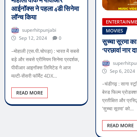
मोहाली वॉक में पीवीआर
आईनॉक्स ने पहला 4डी सिनेमा
लॉन्च किया
ENTERTAINM
superhitpunjabi
MOVIES
Sep 12, 2024
0
सुच्चा सूरमा क
‘परछावां नार द
–मोहाली (एस.पी.चोपड़ा) : भारत में सबसे
बड़े और सबसे प्रीमियम सिनेमा प्रदर्शक,
superhitpu
पीवीआर आइनॉक्‍स लिमिटेड ने आज
Sep 6, 2024
मल्‍टी-सेंसरी फॉर्मेट 4DX…
–चंडीगढ़ : सागा स्ट
बेस्ड फिल्म प्रोडक्श
READ MORE
प्रतीक्षित और प्रसिद
‘सुच्चा सूरमा’ को…
READ MORE