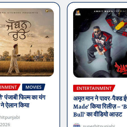
AINMENT
MOVIES
ENTERTAINMENT
ते’ पंजाबी फिल्म का यंग
अमृत मान ने पावर-पैक्ड
़ ने ऐलान किया
Made’ किया रिलीज़ – ‘
Bull’ का वीडियो आउट
hitpunjabi
 2026
superhitpunjabi