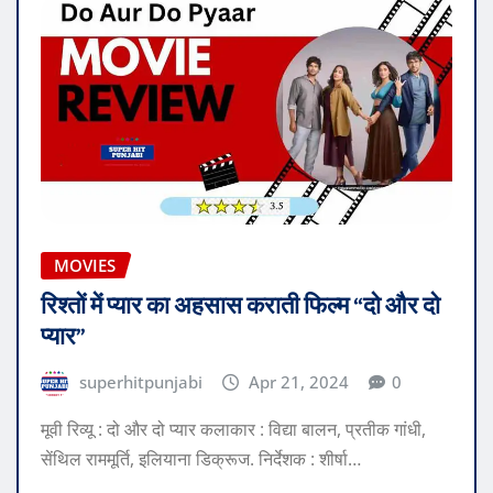
MOVIES
रिश्तों में प्यार का अहसास कराती फिल्म “दो और दो
प्यार”
superhitpunjabi
Apr 21, 2024
0
मूवी रिव्यू : दो और दो प्यार कलाकार : विद्या बालन, प्रतीक गांधी,
सेंथिल राममूर्ति, इलियाना डिक्रूज. निर्देशक : शीर्षा…