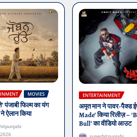
AINMENT
MOVIES
ENTERTAINMENT
ते’ पंजाबी फिल्म का यंग
अमृत मान ने पावर-पैक्ड
़ ने ऐलान किया
Made’ किया रिलीज़ – ‘
Bull’ का वीडियो आउट
hitpunjabi
 2026
superhitpunjabi