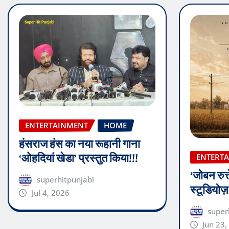
ENTERTAINMENT
HOME
हंसराज हंस का नया रूहानी गाना
‘ओहदियां खेडा’ प्रस्तुत किया!!!
ENTERT
‘जोबन रुत्
superhitpunjabi
स्टूडियोज
Jul 4, 2026
super
Jun 23,