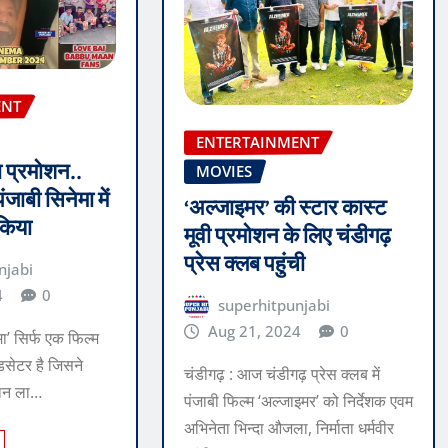
ENT
ENTERTAINMENT
ठा प्रमोशन..
MOVIES
पंजाबी सिनेमा में
‘अल्जाइमर’ की स्टार कास्ट
 किया
मूवी प्रमोशन के लिए चंडीगढ़
प्रेस क्लब पहुंची
njabi
4
0
superhitpunjabi
Aug 21, 2024
0
रमा’ सिर्फ एक फिल्म
ंडसेटर है जिसने
चंडीगढ़ : आज चंडीगढ़ प्रेस क्लब में
ूफान ला…
पंजाबी फिल्म ‘अल्जाइमर’ को निर्देशक एवम
अभिनेता भिन्दा औजला, निर्माता धर्मवीर