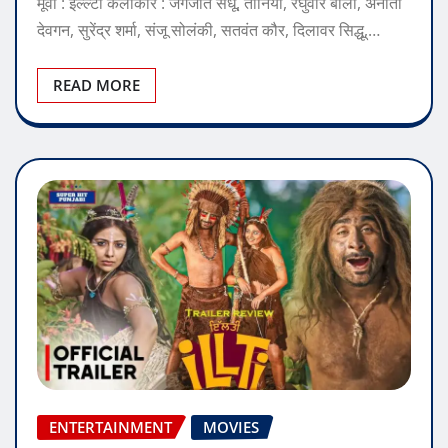
मूवी : इल्ल्टी कलाकार : जगजीत संधू, तानिया, रघुवीर बोली, अनीता
देवगन, सुरेंद्र शर्मा, संजू सोलंकी, सतवंत कौर, दिलावर सिद्धू,…
READ MORE
ENTERTAINMENT
MOVIES