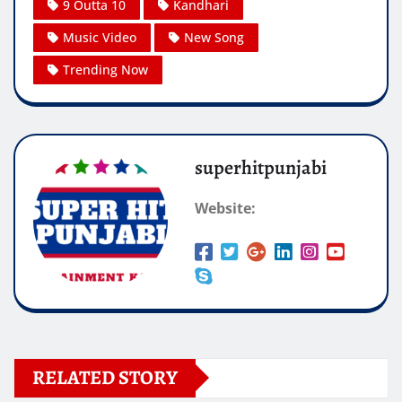
9 Outta 10
Kandhari
Music Video
New Song
Trending Now
superhitpunjabi
Website:
RELATED STORY