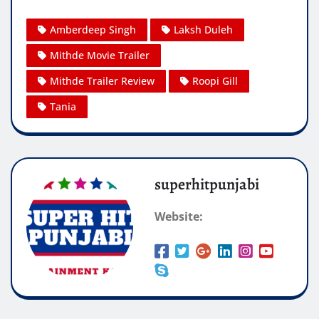
Amberdeep Singh
Laksh Duleh
Mithde Movie Trailer
Mithde Trailer Review
Roopi Gill
Tania
superhitpunjabi
Website: