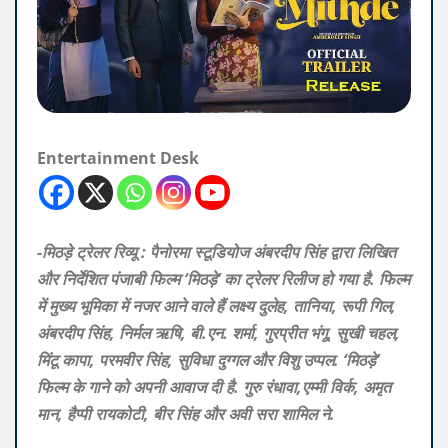
Entertainment Desk
-मिठड़े ट्रेलर रिव्यू : पैनोरमा स्टूडियोज अंबरदीप सिंह द्वारा लिखित
और निर्देशित पंजाबी फिल्म ‘मिठड़े’ का ट्रेलर रिलीज हो गया है. फिल्म
में मुख्य भूमिका में नजर आने वाले हैं लक्ष्य दुलेह, तानिया, रूपी गिल,
अंबरदीप सिंह, निर्मल ऋषि, बी.एन. शर्मा, गुरप्रीत भंगू, सुखी चहल,
मिंटू कापा, परमवीर सिंह, सुविधा दुग्गल और विशु उप्पल.
‘मिठड़े’
फिल्म के गाने को अपनी आवाज दी है. गुरु रंधावा,एम्मी विर्क, अमृत
मान, हैप्पी रायकोटी, बीर सिंह और अवी सरा शामिल ने.