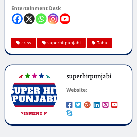
Entertainment Desk
crew
superhitpunjabi
Tabu
superhitpunjabi
Website: