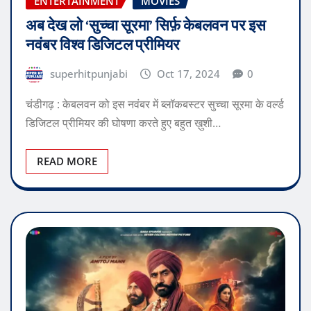
ENTERTAINMENT
MOVIES
अब देख लो ‘सुच्चा सूरमा’ सिर्फ़ केबलवन पर इस
नवंबर विश्व डिजिटल प्रीमियर
superhitpunjabi
Oct 17, 2024
0
चंडीगढ़ : केबलवन को इस नवंबर में ब्लॉकबस्टर सुच्चा सूरमा के वर्ल्ड
डिजिटल प्रीमियर की घोषणा करते हुए बहुत ख़ुशी…
READ MORE