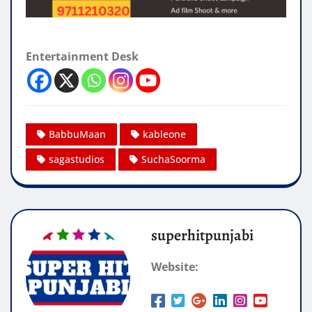
Entertainment Desk
BabbuMaan
kableone
sagastudios
SuchaSoorma
superhitpunjabi
Website: