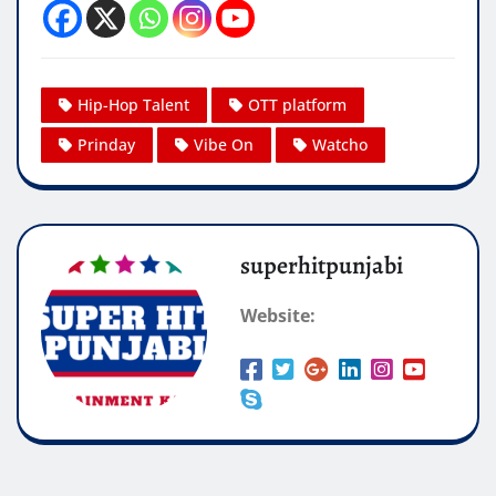
Hip-Hop Talent
OTT platform
Prinday
Vibe On
Watcho
superhitpunjabi
Website: