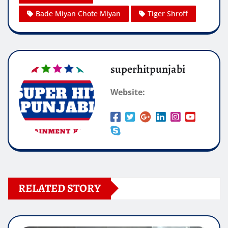
Bade Miyan Chote Miyan
Tiger Shroff
superhitpunjabi
Website:
RELATED STORY