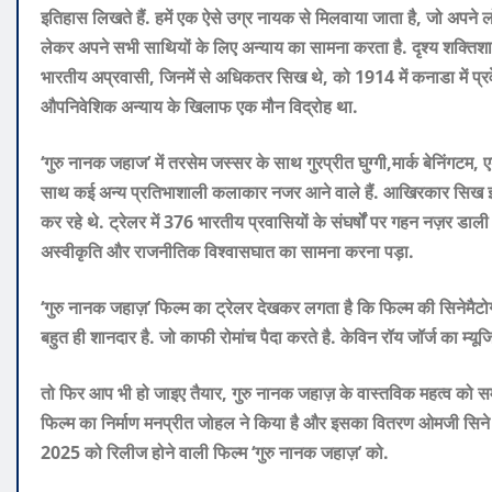
इतिहास लिखते हैं. हमें एक ऐसे उग्र नायक से मिलवाया जाता है, जो अपने लोग
लेकर अपने सभी साथियों के लिए अन्याय का सामना करता है. दृश्य शक्तिशाली 
भारतीय अप्रवासी, जिनमें से अधिकतर सिख थे, को 1914 में कनाडा में प्र
औपनिवेशिक अन्याय के खिलाफ एक मौन विद्रोह था.
‘
गुरु
नानक
जहाज
’
में
तरसेम
जस्सर
के
साथ
गुरप्रीत
घुग्गी,मार्क बेनिंगट
साथ कई अन्य प्रतिभाशाली कलाकार नजर
आने
वाले
हैं
.
आखिरकार
सिख
कर
रहे
थे
.
ट्रेलर
में
376
भारतीय
प्रवासियों
के
संघर्षों
पर
गहन
नज़र
डाली
अस्वीकृति
और
राजनीतिक
विश्वासघात
का
सामना
करना
पड़ा
.
‘गुरु नानक जहाज़’ फिल्म का ट्रेलर देखकर लगता है कि फिल्म की सिनेमैटोग्र
बहुत ही शानदार है. जो काफी रोमांच पैदा करते है. केविन रॉय जॉर्ज का म्य
तो फिर आप भी हो जाइए तैयार, गुरु नानक जहाज़ के वास्तविक महत्व को स
फिल्म का निर्माण मनप्रीत जोहल ने किया है और इसका वितरण ओमजी सिने वर्
2025 को रिलीज होने वाली फिल्म ‘गुरु नानक जहाज़’ को.