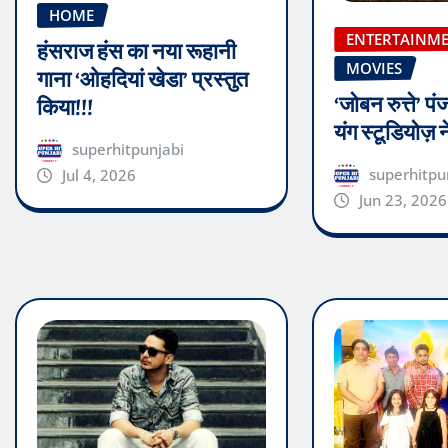
HOME
ENTERTAINM
हंसराज हंस का नया रूहानी
MOVIES
गाना ‘ओहदियां खेडा’ प्रस्तुत
‘जोबन रुत्ते’ प
किया!!!
यंग स्टूडियोज़
superhitpunjabi
superhitpu
Jul 4, 2026
Jun 23, 2026