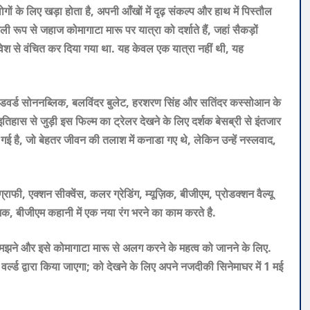
ों के लिए खड़ा होता है, अपनी आँखों में दृढ़ संकल्प और हाथ में पिस्तौल
रूप से जहाज कोमागाटा मारू पर यात्रा को दर्शाते हैं, जहां सैकड़ों
वेश से वंचित कर दिया गया था. यह केवल एक यात्रा नहीं थी, यह
म, एडवर्ड सोननब्लिक, बलविंदर बुलेट, हरशरण सिंह और सतिंदर कस्सोआन के
इतिहास
से
जुड़ी
इस
फिल्म
का
ट्रेलर
देखने
के
लिए
दर्शक
बेसब्री
से
इंतजार
गई
है
,
जो
बेहतर
जीवन
की
तलाश
में
कनाडा
गए
थे
,
लेकिन
उन्हें
नस्लवाद
,
ाफी, एक्शन सीक्वेंस, कलर ग्रेडिंग, म्यूज़िक, बीजीएम, प्रोडक्शन वैल्यू
ूजिक, बीजीएम कहानी में एक नया रंग भरने का काम करते है.
मझने और इसे कोमागाटा मारू से अलग करने के महत्व को जानने के लिए.
ल्ड द्वारा किया जाएगा; को देखने के लिए अपने नजदीकी सिनेमाघर में 1 मई