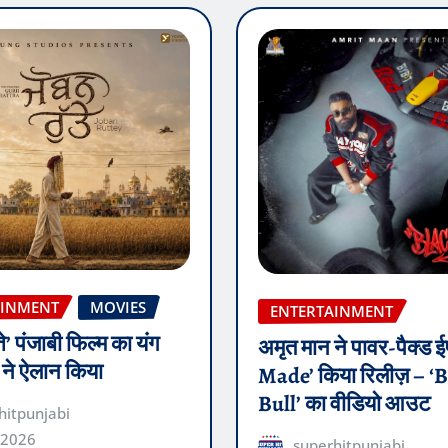
AINMENT
MOVIES
ENTERTAINMENT
ते’ पंजाबी फिल्म का यंग
अमृत मान ने पावर-पैक्ड
़ ने ऐलान किया
Made’ किया रिलीज़ – ‘
Bull’ का वीडियो आउट
hitpunjabi
 2026
superhitpunjabi