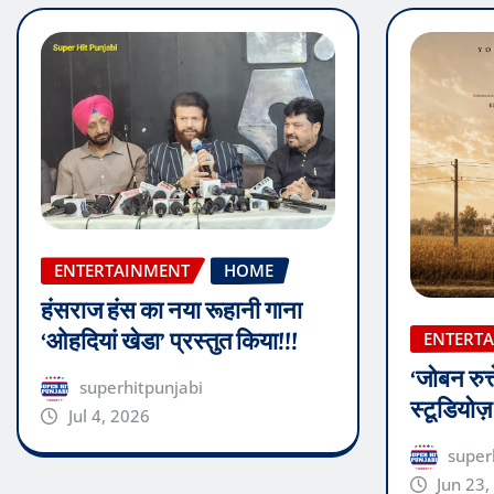
ENTERTAINMENT
HOME
हंसराज हंस का नया रूहानी गाना
‘ओहदियां खेडा’ प्रस्तुत किया!!!
ENTERT
‘जोबन रुत्
superhitpunjabi
स्टूडियोज
Jul 4, 2026
super
Jun 23,