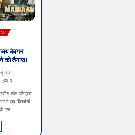
ENT
अजय देवगन
ने को तैयार!!
njabi
0
भारतीय खेल इतिहास
ार में एक किंवदंती
र्फ़ एक…