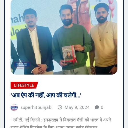
LIFESTYLE
‘अब ऐप की नहीं, आप की चलेगी…’
superhitpunjabi
May 9, 2024
0
–स्वीटी, नई दिल्ली : इनड्राइव ने विक्रांत मैसी को भारत में अपने
राइड-हेलिंग बिजनेस के लिए अपना पहला ब्रांड एंबेसडर…